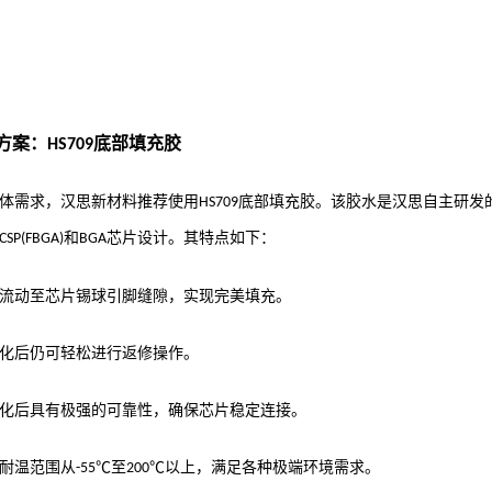
方案：
底部填充胶
HS709
体需求，汉思新材料推荐使用
底部填充胶。该胶水是汉思自主研发
HS709
和
芯片设计。其特点如下：
CSP(FBGA)
BGA
流动至芯片锡球引脚缝隙，实现完美填充。
化后仍可轻松进行返修操作。
化后具有极强的可靠性，确保芯片稳定连接。
耐温范围从
至
以上，满足各种极端环境需求。
-55℃
200℃