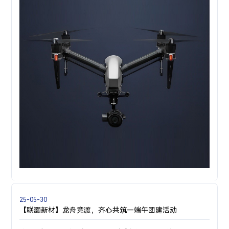
25-05-30
【联灏新材】龙舟竞渡，齐心共筑—端午团建活动