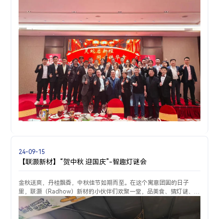
24-09-15
【联灏新材】“贺中秋 迎国庆”-智趣灯谜会
金秋送爽，丹桂飘香，中秋佳节如期而至。在这个寓意团圆的日子
里，联灏（Radhow）新材的小伙伴们欢聚一堂，品美食、猜灯谜、尽
情高歌，共度美好时光。晚宴上，公司总经理黄总为大家送上了最真
挚的节日问候和祝福。