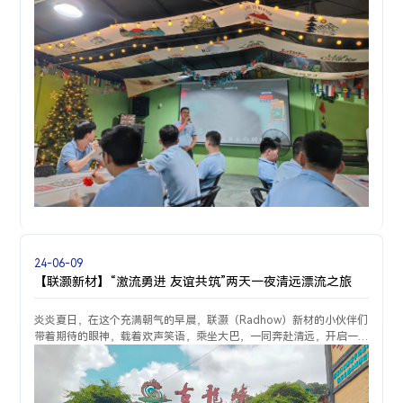
24-06-09
【联灏新材】“激流勇进 友谊共筑”两天一夜清远漂流之旅
炎炎夏日，在这个充满朝气的早晨，联灏（Radhow）新材的小伙伴们
带着期待的眼神，载着欢声笑语，乘坐大巴，一同奔赴清远，开启一
段难忘之旅......心跳与美景的交融云天波霸，一个悬浮在天际与峡谷之
间的梦幻之地；