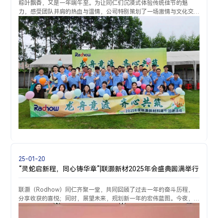
粽叶飘香，又是一年端午至。为让同仁们沉浸式体验传统佳节的魅
力，感受团队并肩的热血与温情，公司特别策划了一场激情与文化交
融的端午主题团建活动！欢声笑语与拼搏呐喊交织，这个端午，我们
以团结为桨，共赴一场
25-01-20
“灵蛇启新程，同心铸华章”|联灏新材2025年会盛典圆满举行
联灏（Rodhow）同仁齐聚一堂，共同回顾了过去一年的奋斗历程，
分享收获的喜悦；同时，展望未来，规划新一年的宏伟蓝图。今夜，
灯光璀璨，随着主持人热情洋溢的开场，年会盛典正式拉开了帷幕。
公司黄战光总经理在热