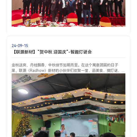
24-09-15
【联灏新材】“贺中秋 迎国庆”-智趣灯谜会
金秋送爽，丹桂飘香，中秋佳节如期而至。在这个寓意团圆的日子
里，联灏（Radhow）新材的小伙伴们欢聚一堂，品美食、猜灯谜、尽
情高歌，共度美好时光。晚宴上，公司总经理黄总为大家送上了最真
挚的节日问候和祝福。