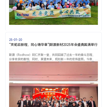
25-01-20
“灵蛇启新程，同心铸华章”|联灏新材2025年会盛典圆满举行
联灏（Rodhow）同仁齐聚一堂，共同回顾了过去一年的奋斗历程，
分享收获的喜悦；同时，展望未来，规划新一年的宏伟蓝图。今夜，
灯光璀璨，随着主持人热情洋溢的开场，年会盛典正式拉开了帷幕。
公司黄战光总经理在热