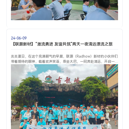
24-06-09
【联灏新材】“激流勇进 友谊共筑”两天一夜清远漂流之旅
炎炎夏日，在这个充满朝气的早晨，联灏（Radhow）新材的小伙伴们
带着期待的眼神，载着欢声笑语，乘坐大巴，一同奔赴清远，开启一
段难忘之旅......心跳与美景的交融云天波霸，一个悬浮在天际与峡谷之
间的梦幻之地；