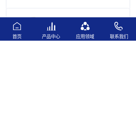
高频电感披覆胶2360B
2370B/2370BT 2380B
首页
产品中心
应用领域
联系我们
查看更多
电感粘接胶5201BK 5201GY
查看更多